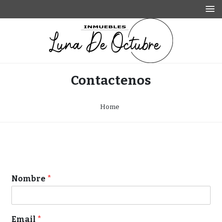
Skip
to
content
Inmuebles Luna de Octubre S.A.
Inmuebles Luna de
Contactenos
Octubre S.A.
Home
Nombre
*
Email
*